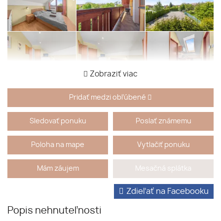
Zobraziť viac
Pridať medzi obľúbené
Sledovať ponuku
Poslať známemu
Poloha na mape
Vytlačiť ponuku
Mám záujem
Mesačná splátka
Zdieľať na Facebooku
Popis nehnuteľnosti