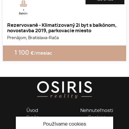
1
Balkón
Rezervované - Klimatizovaný 2i byt s balkónom,
novostavba 2019, parkovacie miesto
Prenájom, Bratislava-Rača
1 100
€/mesiac
1
2
3
Úvod
Nehnuteľnosti
O nás
Cookies
Používame cookies
Kontakt
GDPR