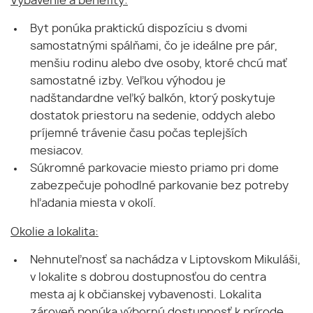
Vybavenie a benefity:
Byt ponúka praktickú dispozíciu s dvomi
samostatnými spálňami, čo je ideálne pre pár,
menšiu rodinu alebo dve osoby, ktoré chcú mať
samostatné izby. Veľkou výhodou je
nadštandardne veľký balkón, ktorý poskytuje
dostatok priestoru na sedenie, oddych alebo
príjemné trávenie času počas teplejších
mesiacov.
Súkromné parkovacie miesto priamo pri dome
zabezpečuje pohodlné parkovanie bez potreby
hľadania miesta v okolí.
Okolie a lokalita:
Nehnuteľnosť sa nachádza v Liptovskom Mikuláši,
v lokalite s dobrou dostupnosťou do centra
mesta aj k občianskej vybavenosti. Lokalita
zároveň ponúka výbornú dostupnosť k prírode,