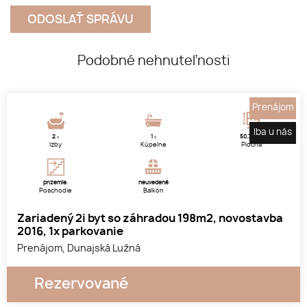
Podobné nehnuteľnosti
Prenájom
Iba u nás
2
2
1
50.72 m
x
x
Izby
Kúpelne
Plocha
prízemie.
neuvedené
Poschodie
Balkón
Zariadený 2i byt so záhradou 198m2, novostavba
2016, 1x parkovanie
Prenájom, Dunajská Lužná
Rezervované
1
2
3