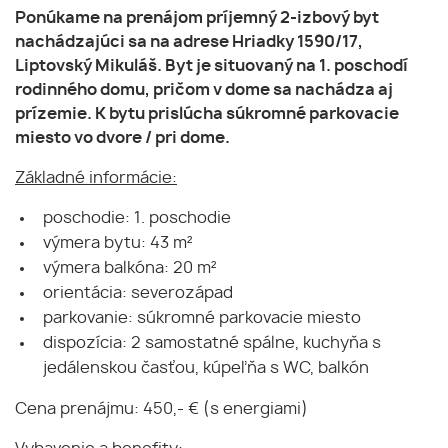
Ponúkame na prenájom príjemný 2-izbový byt
nachádzajúci sa na adrese Hriadky 1590/17,
Liptovský Mikuláš. Byt je situovaný na 1. poschodí
rodinného domu, pričom v dome sa nachádza aj
prízemie. K bytu prislúcha súkromné parkovacie
miesto vo dvore / pri dome.
Základné informácie:
poschodie: 1. poschodie
výmera bytu: 43 m²
výmera balkóna: 20 m²
orientácia: severozápad
parkovanie: súkromné parkovacie miesto
dispozícia: 2 samostatné spálne, kuchyňa s
jedálenskou časťou, kúpeľňa s WC, balkón
Cena prenájmu: 450,- € (s energiami)