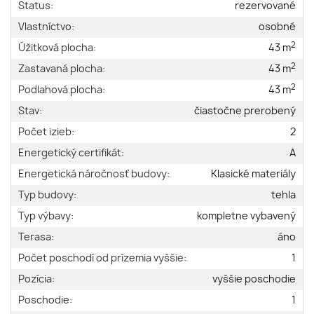
Status:
rezervované
Vlastníctvo:
osobné
2
Úžitková plocha:
43 m
2
Zastavaná plocha:
43 m
2
Podlahová plocha:
43 m
Stav:
čiastočne prerobený
Počet izieb:
2
Energetický certifikát:
A
Energetická náročnosť budovy:
Klasické materiály
Typ budovy:
tehla
Typ výbavy:
kompletne vybavený
Terasa:
áno
Počet poschodí od prízemia vyššie:
1
Pozícia:
vyššie poschodie
Poschodie:
1