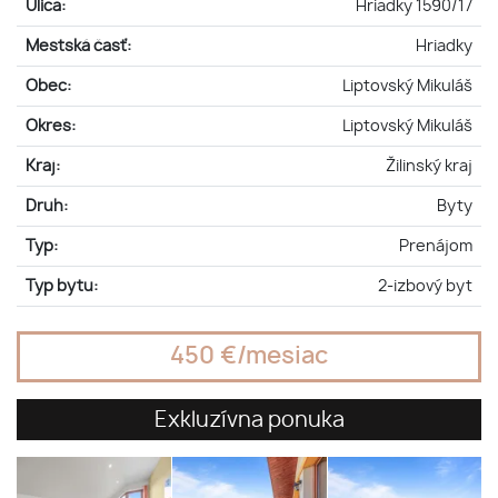
Ulica:
Hriadky 1590/17
Mestská časť:
Hriadky
Obec:
Liptovský Mikuláš
Okres:
Liptovský Mikuláš
Kraj:
Žilinský kraj
Druh:
Byty
Typ:
Prenájom
Typ bytu:
2-izbový byt
450 €/mesiac
Exkluzívna ponuka