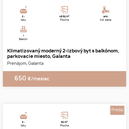
2
2
48.56 m
áno
x
Izby
Plocha
Inž. siete
1
Balkón
Klimatizovaný moderný 2-izbový byt s balkónom,
parkovacie miesto, Galanta
Prenájom, Galanta
650
€/mesiac
Predaj
2
3
82 m
x
Izby
Plocha