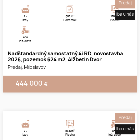
Predaj
Iba u nás
2
2
4
603 m
150 m
x
Izby
Pozemok
Plocha
áno
Inž. siete
Nadštandardný samostatný 4i RD, novostavba
2026, pozemok 624 m2, Alžbetin Dvor
Predaj, Miloslavov
444 000
€
1
2
3
Predaj
Iba u nás
2
2
83.6 m
áno
x
Izby
Plocha
Inž. siete