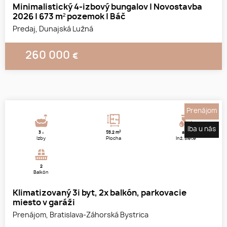
Minimalistický 4-izbový bungalov | Novostavba
2026 | 673 m² pozemok | Báč
Predaj, Dunajská Lužná
260 000
€
1
2
3
Prenájom
Iba u nás
2
3
93.2 m
áno
x
Izby
Plocha
Inž. siete
2
Balkón
Klimatizovaný 3i byt, 2x balkón, parkovacie
miesto v garáži
Prenájom, Bratislava-Záhorská Bystrica