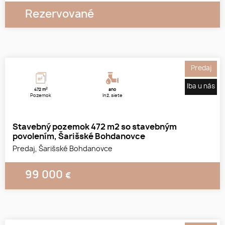
Rezervované
1
2
3
Predaj
Iba u nás
2
472 m
áno
Pozemok
Inž. siete
Stavebný pozemok 472 m2 so stavebným
povolením, Šarišské Bohdanovce
Predaj, Šarišské Bohdanovce
99 000
€
1
2
3