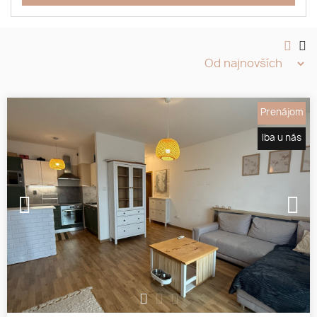
Prenájom
Iba u nás
1
2
3