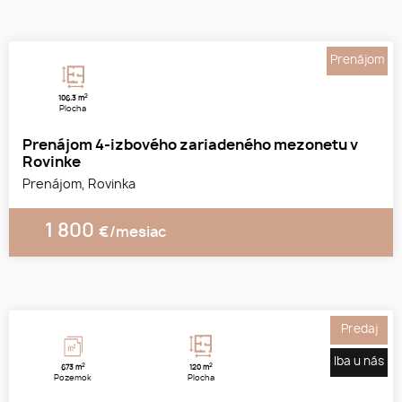
Prenájom
2
106.3 m
Plocha
Prenájom 4-izbového zariadeného mezonetu v
Rovinke
Prenájom, Rovinka
1 800
€/mesiac
1
2
3
Predaj
Iba u nás
2
2
673 m
120 m
Pozemok
Plocha