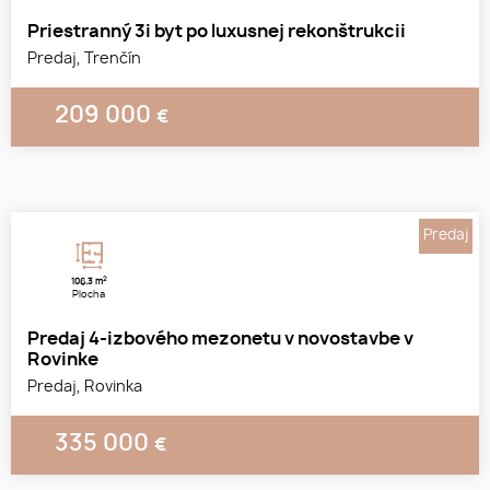
Priestranný 3i byt po luxusnej rekonštrukcii
Predaj, Trenčín
209 000
€
1
2
3
Predaj
2
106.3 m
Plocha
Predaj 4-izbového mezonetu v novostavbe v
Rovinke
Predaj, Rovinka
335 000
€
1
2
3