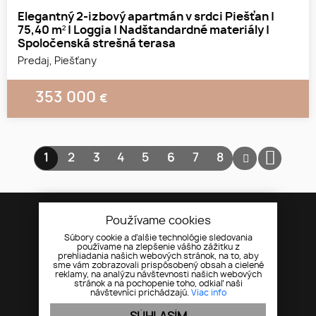
Elegantný 2-izbový apartmán v srdci Piešťan |
75,40 m² | Loggia | Nadštandardné materiály |
Spoločenská strešná terasa
Predaj, Piešťany
353 000
€
1
2
3
1
2
3
4
5
6
7
8
Používame cookies
Súbory cookie a ďalšie technológie sledovania
používame na zlepšenie vášho zážitku z
prehliadania našich webových stránok, na to, aby
sme vám zobrazovali prispôsobený obsah a cielené
Úvod
Nehnuteľnosti
reklamy, na analýzu návštevnosti našich webových
stránok a na pochopenie toho, odkiaľ naši
O nás
Cookies
návštevníci prichádzajú.
Viac info
Kontakt
GDPR