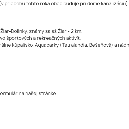
(v priebehu tohto roka obec buduje pri dome kanalizáciu)
iar-Dolinky, známy salaš Žiar - 2 km.
o športových a rekreačných aktivít,
ermálne kúpalisko, Aquaparky (Tatralandia, Bešeňová) a nád
 formulár na našej stránke.