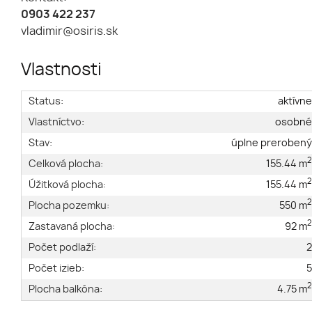
0903 422 237
vladimir@osiris.sk
Vlastnosti
Status:
aktívn
Vlastníctvo:
osobn
Stav:
úplne preroben
Celková plocha:
155.44 m
Úžitková plocha:
155.44 m
Plocha pozemku:
550 m
Zastavaná plocha:
92 m
Počet podlaží:
Počet izieb:
Plocha balkóna:
4.75 m