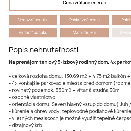
Cena vrátane energií
Sledovať ponuku
Poslať známemu
Polo
Vytlačiť ponuku
Mám záujem
Mesač
Popis nehnuteľnosti
Na prenájom tehlový 5-izbový rodinný dom, 4x parko
- celková rozloha domu: 130.69 m2 + 4.75 m2 balkón +
- 4x vonkajšie parkovacie miesta pred domom (rozmer
- rovinatý pozemok: 550m2 + vŕtaná studňa 30m
- osobné vlastníctvo
- orientácia domu: Sever(hlavný vstup do domu) Juh
- kúrenie a ohrev vody: teplovodné podlahové kúrenie
- v letných mesiacoch je možné využiť tepelné čerpa
- dizajnový krb