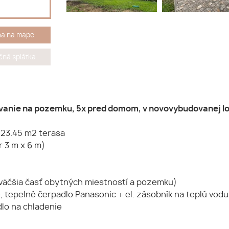
ha na mape
ná splátka
vanie na pozemku, 5x pred domom, v novovybudovanej lok
 23.45 m2 terasa
 3 m x 6 m)
(väčšia časť obytných miestností a pozemku)
, tepelné čerpadlo Panasonic + el. zásobník na teplú vodu
dlo na chladenie