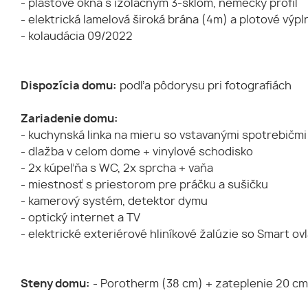
- plastové okná s izolačným 3-sklom, nemecký profil
- elektrická lamelová široká brána (4m) a plotové vý
- kolaudácia 09/2022
Dispozícia domu:
podľa pôdorysu pri fotografiách
Zariadenie domu:
- kuchynská linka na mieru so vstavanými spotrebičmi
- dlažba v celom dome + vinylové schodisko
- 2x kúpeľňa s WC, 2x sprcha + vaňa
- miestnosť s priestorom pre práčku a sušičku
- kamerový systém, detektor dymu
- optický internet a TV
- elektrické exteriérové hliníkové žalúzie so Smart ov
Steny domu:
- Porotherm (38 cm) + zateplenie 20 cm