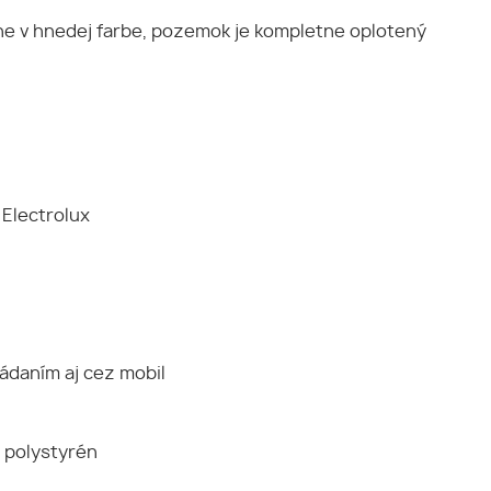
plne v hnedej farbe, pozemok je kompletne oplotený
 Electrolux
ládaním aj cez mobil
 polystyrén