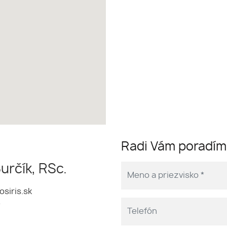
Radi Vám poradí
Burčík, RSc.
siris.sk
e