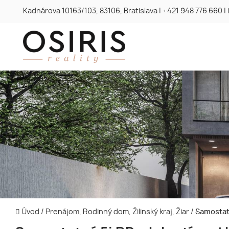
Kadnárova 10163/103, 83106, Bratislava
|
+421 948 776 660
|
Úvod
/
Prenájom, Rodinný dom, Žilinský kraj, Žiar
/
Samostatn