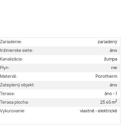
Zariadenie:
zariadený
Inžinierske siete:
áno
Kanalizácia:
žumpa
Plyn:
nie
Materiál:
Porotherm
Zateplený objekt:
áno
Terasa:
áno - 1
2
Terasa plocha:
23.45 m
Vykurovanie:
vlastné - elektrické