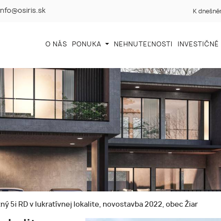
info@osiris.sk
K dnešném
O NÁS
PONUKA
NEHNUTEĽNOSTI
INVESTIČNÉ
ý 5i RD v lukratívnej lokalite, novostavba 2022, obec Žiar