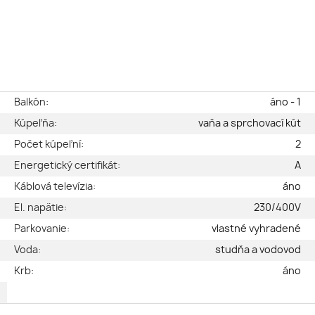
e
Balkón:
áno - 1
é
Kúpeľňa:
vaňa a sprchovací kút
ý
Počet kúpeľní:
2
2
Energetický certifikát:
A
2
Káblová televízia:
áno
2
El. napätie:
230/400V
2
Parkovanie:
vlastné vyhradené
2
Voda:
studňa a vodovod
5
Krb:
áno
2