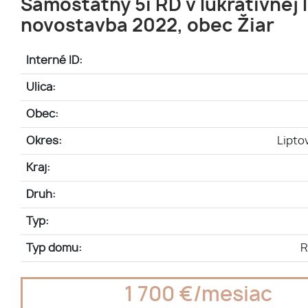
Samostatný 5i RD v lukratívnej l
novostavba 2022, obec Žiar
Interné ID:
Ulica:
Obec:
Okres:
Lipto
Kraj:
Druh:
Typ:
Typ domu:
R
1 700 €/mesiac