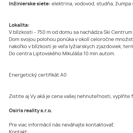
Inžinierske siete:
elektrina, vodovod, studňa, žumpa 
Lokalita:
V blízkosti - 750 m od domu sa nachádza Ski Centrum Ž
Dom svojou polohou ponúka v okolí celoročne množstv
nakoľko v blízkosti je veľa lyžiarskych zjazdoviek, t
Do centra Liptovského Mikuláša 10 min autom.
Energetický certifikát A0
Zistite aj Vy aká je cena vašej nehnuteľnosti, vyplňte
Osiris reality s.r.o.
Pre viac informácií nás neváhajte kontaktovať.
Kontakt: