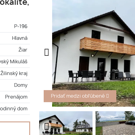
okalite,
P-196
Hlavná
Žiar
vský Mikuláš
Žilinský kraj
Domy
Pridať medzi obľúbené
Prenájom
odinný dom