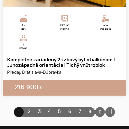
2
2
45.11 m
áno
x
Izby
Plocha
Inž. siete
1
Balkón
Kompletne zariadený 2-izbový byt s balkónom |
Juhozápadná orientácia | Tichý vnútroblok
Predaj, Bratislava-Dúbravka
216 900
€
1
2
3
4
5
6
7
8