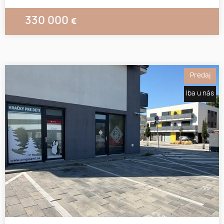
330 000
€
Predaj
Iba u nás