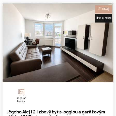
Predaj
Iba u nás
2
55.65 m
Plocha
Jégeho Alej | 2-izbový byt s loggiou a garážovým