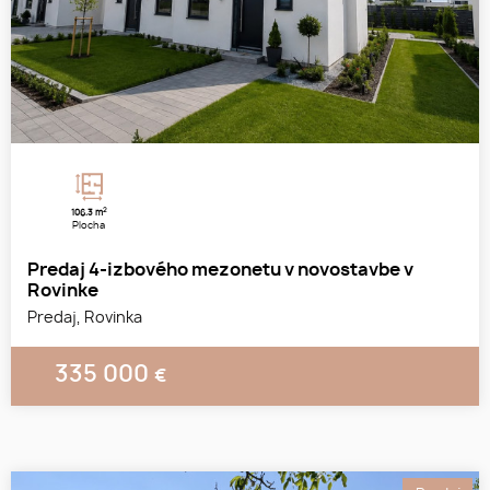
2
106.3 m
Plocha
Predaj 4-izbového mezonetu v novostavbe v
Rovinke
Predaj, Rovinka
335 000
€