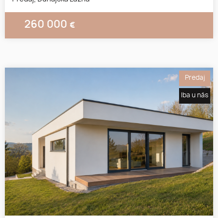
260 000
€
Predaj
Iba u nás