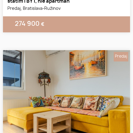
státím | BYT, nie apartmán
Predaj, Bratislava-Ružinov
274 900
€
Predaj