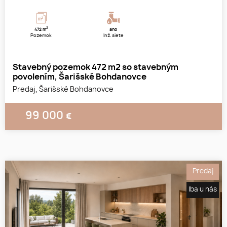
2
472 m
áno
Pozemok
Inž. siete
Stavebný pozemok 472 m2 so stavebným
povolením, Šarišské Bohdanovce
Predaj, Šarišské Bohdanovce
99 000
€
Predaj
Iba u nás