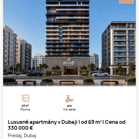
2
69 m
áno
Plocha
Inž. siete
Luxusné apartmány v Dubaji | od 69 m² | Cena od
330 000 €
Predaj, Dubaj