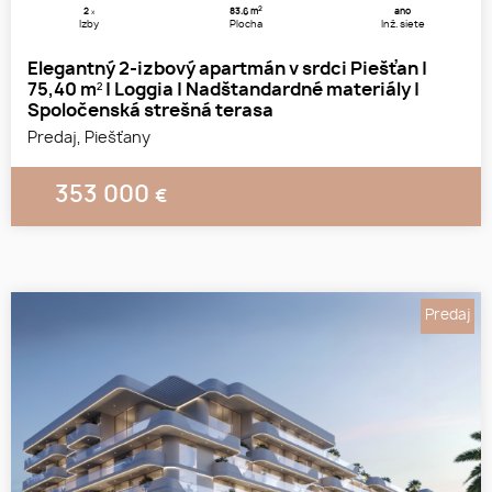
2
2
83.6 m
áno
x
Izby
Plocha
Inž. siete
Elegantný 2-izbový apartmán v srdci Piešťan |
75,40 m² | Loggia | Nadštandardné materiály |
Spoločenská strešná terasa
Predaj, Piešťany
353 000
€
Predaj