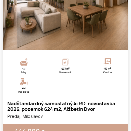
2
2
4
603 m
150 m
x
Izby
Pozemok
Plocha
áno
Inž. siete
Nadštandardný samostatný 4i RD, novostavba
2026, pozemok 624 m2, Alžbetin Dvor
Predaj, Miloslavov