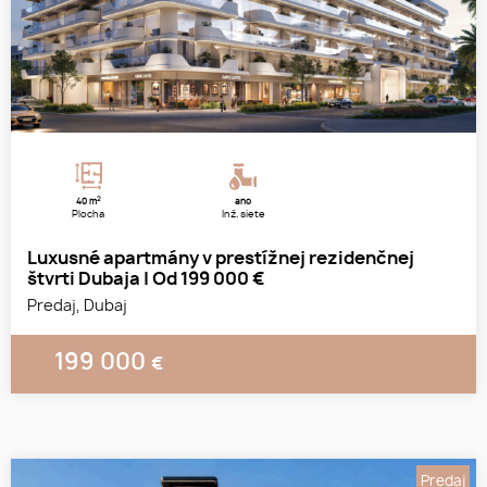
2
40 m
áno
Plocha
Inž. siete
Luxusné apartmány v prestížnej rezidenčnej
štvrti Dubaja | Od 199 000 €
Predaj, Dubaj
199 000
€
Predaj