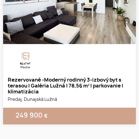
2
86.47 m
Plocha
Rezervované -Moderný rodinný 3-izbový byt s
terasou | Galéria Lužná | 78,56 m² | parkovanie |
klimatizácia
Predaj, Dunajská Lužná
249 900
€