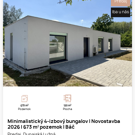
Predaj
Iba u nás
2
2
673 m
120 m
Pozemok
Plocha
Minimalistický 4-izbový bungalov | Novostavba
2026 | 673 m² pozemok | Báč
Predaj, Dunajská Lužná