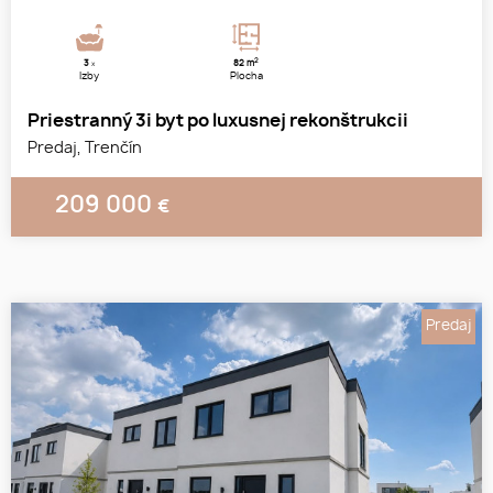
2
3
82 m
x
Izby
Plocha
Priestranný 3i byt po luxusnej rekonštrukcii
Predaj, Trenčín
209 000
€
Predaj