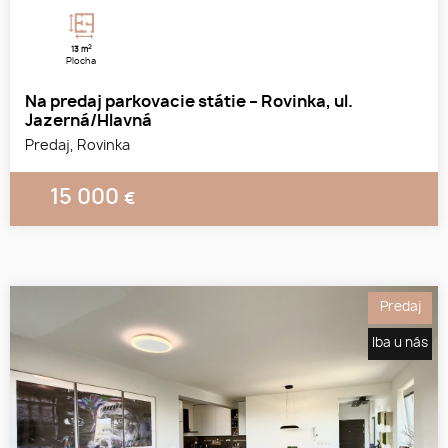
2
13 m
Plocha
Na predaj parkovacie státie – Rovinka, ul.
Jazerná/Hlavná
Predaj, Rovinka
15 000
€
Predaj
Iba u nás