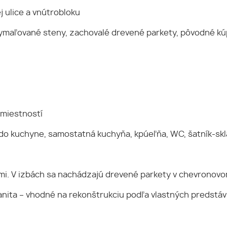
j ulice a vnútrobloku
 vymaľované steny, zachovalé drevené parkety, pôvodné k
 miestností
do kuchyne, samostatná kuchyňa, kpúeľňa, WC, šatník-skl
ami. V izbách sa nachádzajú drevené parkety v chevronovo
anita – vhodné na rekonštrukciu podľa vlastných predstáv