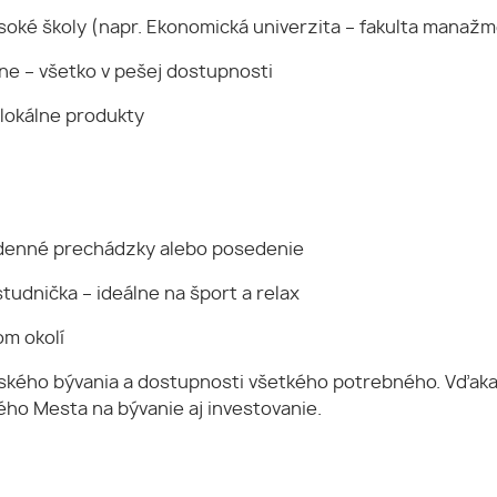
ysoké školy (napr. Ekonomická univerzita – fakulta manaž
rne – všetko v pešej dostupnosti
 lokálne produkty
odenné prechádzky alebo posedenie
tudnička – ideálne na šport a relax
om okolí
tského bývania a dostupnosti všetkého potrebného. Vďaka 
ého Mesta na bývanie aj investovanie.