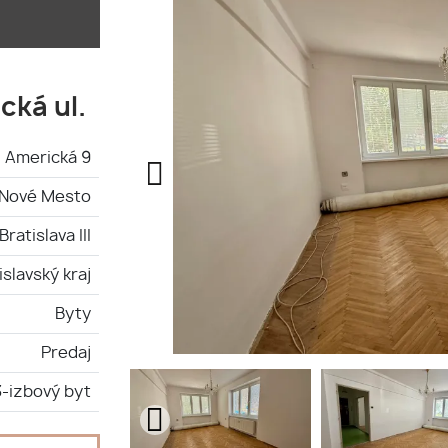
cká ul.
Americká 9
-Nové Mesto
Bratislava III
islavský kraj
Byty
Predaj
3-izbový byt