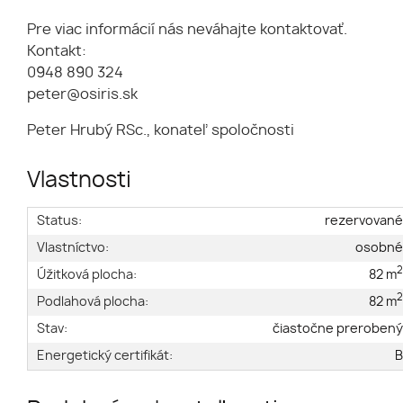
Pre viac informácií nás neváhajte kontaktovať.
Kontakt:
0948 890 324
peter@osiris.sk
Peter Hrubý RSc., konateľ spoločnosti
Vlastnosti
Status:
rezervovan
Vlastníctvo:
osobn
Úžitková plocha:
82 m
Podlahová plocha:
82 m
Stav:
čiastočne preroben
Energetický certifikát: