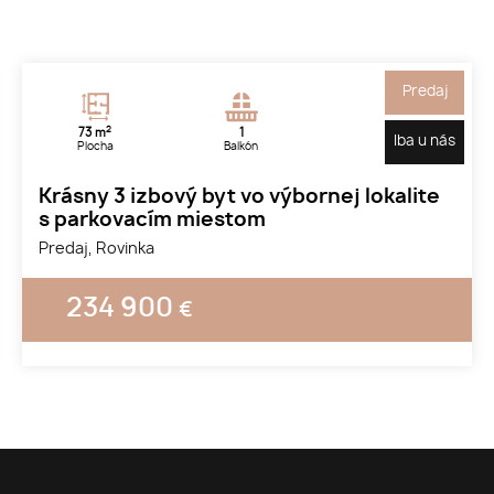
Predaj
2
73 m
1
Iba u nás
Plocha
Balkón
Krásny 3 izbový byt vo výbornej lokalite
s parkovacím miestom
Predaj, Rovinka
234 900
€
1
2
3