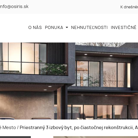
info@osiris.sk
K dnešném
O NÁS
PONUKA
NEHNUTEĽNOSTI
INVESTIČNÉ
ové Mesto
/
Priestranný 3 izbový byt, po čiastočnej rekonštrukcii, A