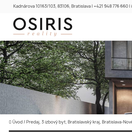
Kadnárova 10163/103, 83106, Bratislava
|
+421 948 776 660
|
Úvod
/
Predaj, 3 izbový byt, Bratislavský kraj, Bratislava-N