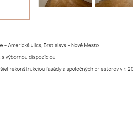
te – Americká ulica, Bratislava – Nové Mesto
t s výbornou dispozíciou
el rekonštrukciou fasády a spoločných priestorov v r. 2