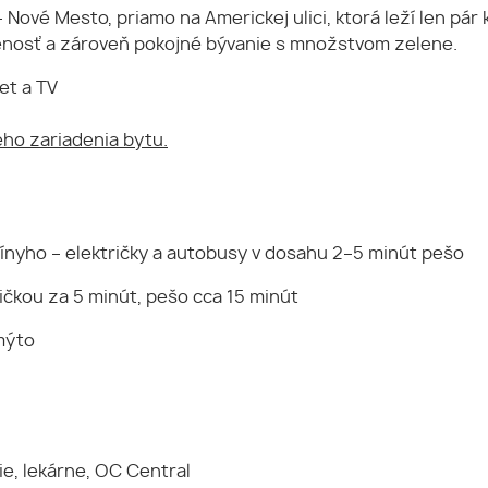
– Nové Mesto, priamo na Americkej ulici, ktorá leží len pá
enosť a zároveň pokojné bývanie s množstvom zelene.
et a TV
ého zariadenia bytu.
nyho – električky a autobusy v dosahu 2–5 minút pešo
ičkou za 5 minút, pešo cca 15 minút
mýto
ie, lekárne, OC Central