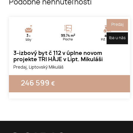
Podobné nehnuteľnosti
Predaj
2
3
99.74 m
áno
x
Iba u nás
Plocha
Inž. siete
Izby
3-izbový byt č 112 v úplne novom
projekte TRI HÁJE v Lipt. Mikuláši
Predaj, Liptovský Mikuláš
246 599
€
1
2
3