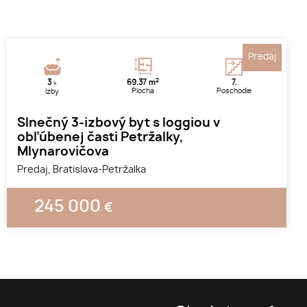
Predaj
2
3
69.37 m
7.
x
Plocha
Poschodie
Izby
Slnečný 3-izbový byt s loggiou v
obľúbenej časti Petržalky,
Mlynarovičova
Predaj, Bratislava-Petržalka
245 000
€
1
2
3