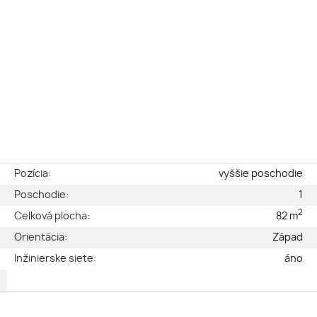
é
Pozícia:
vyššie poschodie
é
Poschodie:
1
2
2
Celková plocha:
82 m
2
Orientácia:
Západ
ý
Inžinierske siete:
áno
B