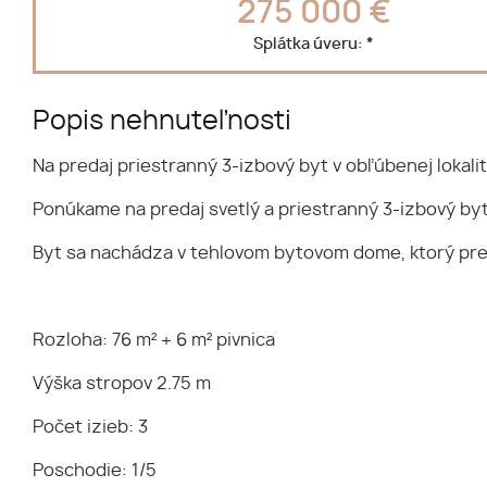
275 000 €
Splátka úveru:
*
Popis nehnuteľnosti
Na predaj priestranný 3-izbový byt v obľúbenej lokali
Ponúkame na predaj svetlý a priestranný 3-izbový by
Byt sa nachádza v tehlovom bytovom dome, ktorý preši
Rozloha: 76 m² + 6 m² pivnica
Výška stropov 2.75 m
Počet izieb: 3
Poschodie: 1/5