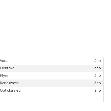
Voda:
áno
Elektrika:
áno
Plyn:
áno
Kanalizácia:
áno
Optická sieť:
áno