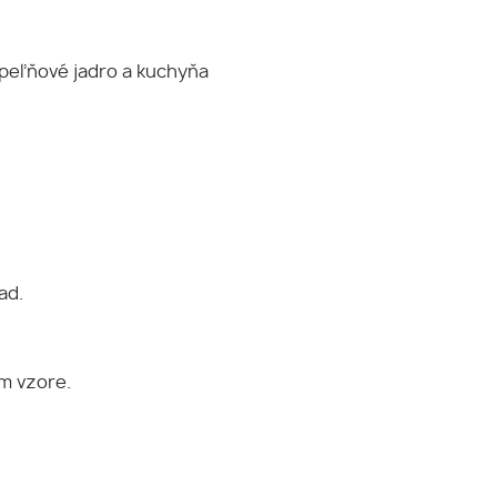
úpeľňové jadro a kuchyňa
ad.
m vzore.