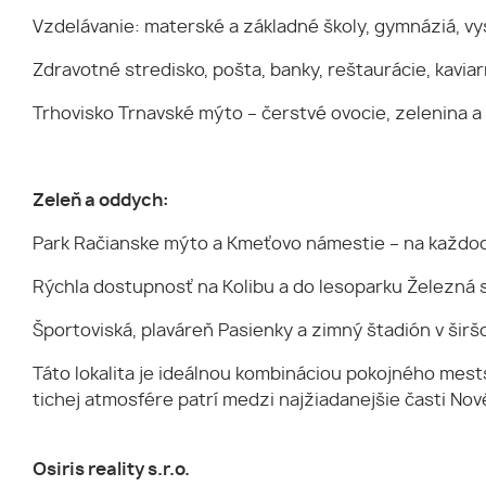
Vzdelávanie: materské a základné školy, gymnáziá, v
Zdravotné stredisko, pošta, banky, reštaurácie, kavia
Trhovisko Trnavské mýto – čerstvé ovocie, zelenina a
Zeleň a oddych:
Park Račianske mýto a Kmeťovo námestie – na každ
Rýchla dostupnosť na Kolibu a do lesoparku Železná s
Športoviská, plaváreň Pasienky a zimný štadión v širš
Táto lokalita je ideálnou kombináciou pokojného mes
tichej atmosfére patrí medzi najžiadanejšie časti Nov
Osiris reality s.r.o.