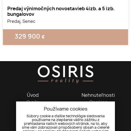
Predaj výnimočných novostavieb 4izb. a 5 izb.
bungalovov
Predaj, Senec
329 900
€
1
2
3
Úvod
Nehnuteľnosti
O nás
Cookies
Používame cookies
Kontakt
GDPR
Súbory cookie a ďalšie technológie sledovania
používame na zlepšenie vášho zážitku z
Kadnárova 10163/103, 83106, Bratislava
prehliadania našich webových stránok, na to, aby
+421 948 776 660
sme vám zobrazovali prispôsobený obsah a cielené