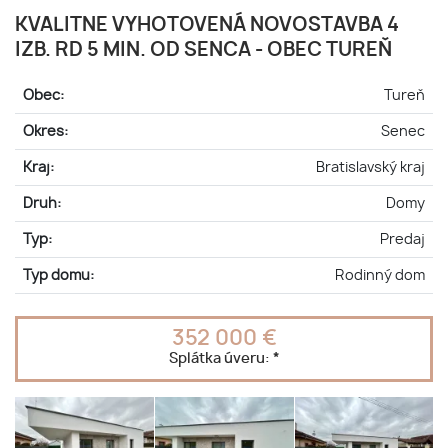
KVALITNE VYHOTOVENÁ NOVOSTAVBA 4
IZB. RD 5 MIN. OD SENCA - OBEC TUREŇ
Obec:
Tureň
Okres:
Senec
Kraj:
Bratislavský kraj
Druh:
Domy
Typ:
Predaj
Typ domu:
Rodinný dom
352 000 €
Splátka úveru:
*