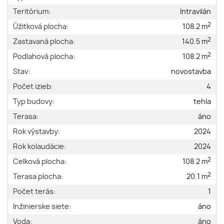
Teritórium:
Intravilán
2
Úžitková plocha:
108.2 m
2
Zastavaná plocha:
140.5 m
2
Podlahová plocha:
108.2 m
Stav:
novostavba
Počet izieb:
4
Typ budovy:
tehla
Terasa:
áno
Rok výstavby:
2024
Rok kolaudácie:
2024
2
Celková plocha:
108.2 m
2
Terasa plocha:
20.1 m
Počet terás:
1
Inžinierske siete:
áno
Voda:
áno