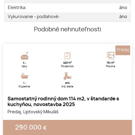
Elektrika:
áno
Vykurovanie - podlahové:
áno
Podobné nehnuteľnosti
Predaj
2
2
4
660 m
134 m
x
Izby
Pozemok
Plocha
1
áno
x
Kúpelne
Inž. siete
Samostatný rodinný dom 114 m2, v štandarde s
kuchyňou, novostavba 2025
Predaj, Liptovský Mikuláš
290 000
€
1
2
3