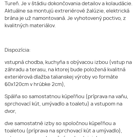
Tureň. Je v štádiu dokončovania detailov a kolaudácie.
Aktuálne sa montujú extreriérové ​​žalúzie, elektrická
brána je už namontovaná. Je vyhotovený poctivo, z
kvalitných materiálov.
Dispozícia:
vstupná chodba, kuchyňa s obývacou izbou (vstup na
záhradu a terasu, na ktorej bude položená kvalitná
exteriérová dlažba talianskej výroby vo formáte
60x120cm v hrúbke 2cm),
Spálňa so samostatnou kúpeľňou (príprava na vaňu,
sprchovací kút, umývadlo a toaletu) a vstupom na
dvor,
dve samostatné izby so spoločnou kúpeľňou a
toaletou (príprava na sprchovací kút a umývadlo),