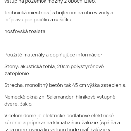
vstup na pozemok možný z oboch izieb,
technická miestnosť s bojlerom na ohrev vody a
prípravu pre pračku a sušičku,
hosťovská toaleta.
Použité materiály a doplňujúce informácie:
Steny: akustická tehla, 20cm polystyrénové
zateplenie.
Strecha: monolitný betón tak 45 cm výška zateplenia.
Nemecké okná zn. Salamander, hliníkové vstupné
dvere, 3sklo.
V celom dome je elektrické podlahové elektrické
kúrenie a príprava na klimatizáciu žalúzie (spálňa a
izba orientovaná ku vstupu bude mať žalúzie v