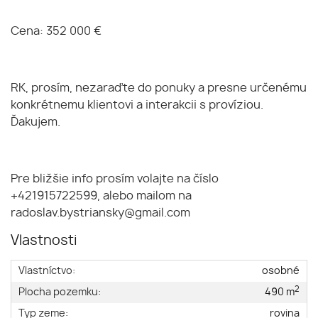
Cena: 352 000 €
RK, prosím, nezaraďte do ponuky a presne určenému
konkrétnemu klientovi a interakcii s províziou.
Ďakujem.
Pre bližšie info prosím volajte na číslo
+421915722599, alebo mailom na
radoslav.bystriansky@gmail.com
Vlastnosti
Vlastníctvo:
osobné
2
Plocha pozemku:
490 m
Typ zeme:
rovina